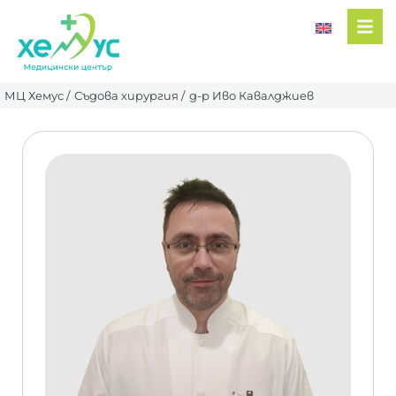
МЦ Хемус /
Съдова хирургия /
д-р Иво Кавалджиев